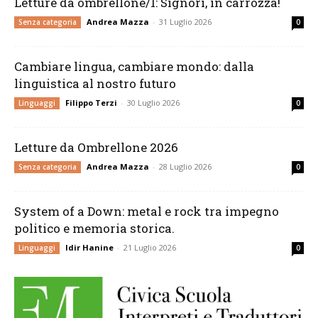
Letture da ombrellone/1: Signori, in carrozza!
Andrea Mazza
-
31 Luglio 2026
Senza categoria
0
Cambiare lingua, cambiare mondo: dalla
linguistica al nostro futuro
Filippo Terzi
-
30 Luglio 2026
Linguaggi
0
Letture da Ombrellone 2026
Andrea Mazza
-
28 Luglio 2026
Senza categoria
0
System of a Down: metal e rock tra impegno
politico e memoria storica.
Idir Hanine
-
21 Luglio 2026
Linguaggi
0