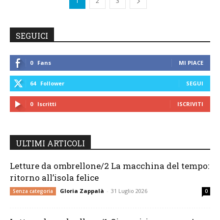
1
2
3
SEGUICI
0
Fans
MI PIACE
64
Follower
SEGUI
0
Iscritti
ISCRIVITI
ULTIMI ARTICOLI
Letture da ombrellone/2 La macchina del tempo:
ritorno all’isola felice
Gloria Zappalà
-
31 Luglio 2026
Senza categoria
0