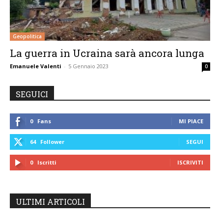
Geopolitica
La guerra in Ucraina sarà ancora lunga
Emanuele Valenti
-
5 Gennaio 2023
0
SEGUICI
0
Fans
MI PIACE
64
Follower
SEGUI
0
Iscritti
ISCRIVITI
ULTIMI ARTICOLI