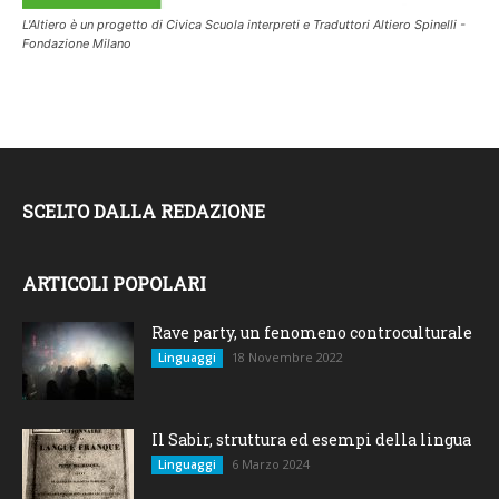
L'Altiero è un progetto di Civica Scuola interpreti e Traduttori Altiero Spinelli -
Fondazione Milano
SCELTO DALLA REDAZIONE
ARTICOLI POPOLARI
Rave party, un fenomeno controculturale
18 Novembre 2022
Linguaggi
Il Sabir, struttura ed esempi della lingua
6 Marzo 2024
Linguaggi