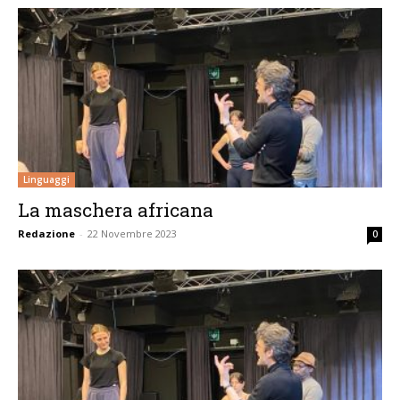
Linguaggi
La maschera africana
Redazione
-
22 Novembre 2023
0