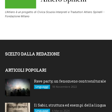
L'Altiero è un progetto di Civica Scuola interpreti e Traduttori Altiero Spinelli -
Fondazione Milano
SCELTO DALLA REDAZIONE
ARTICOLI POPOLARI
Rave party, un fenomeno controculturale
18 Novembre 2022
Linguaggi
Il Sabir, struttura ed esempi della lingua
6 Marzo 2024
Linguaggi