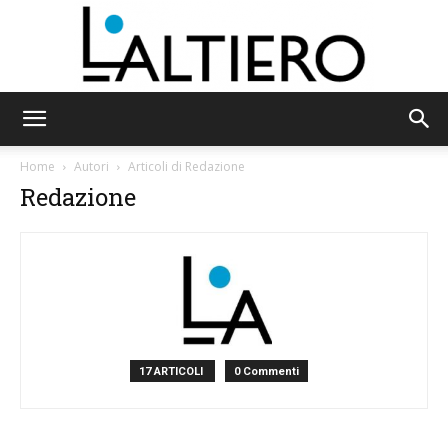
L'Altiero
Home
Autori
Articoli di Redazione
Redazione
17 ARTICOLI
0 Commenti