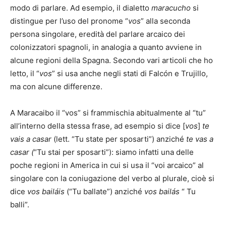
modo di parlare. Ad esempio, il dialetto
maracucho
si
distingue per l’uso del pronome “
vos
” alla seconda
persona singolare, eredità del parlare arcaico dei
colonizzatori spagnoli, in analogia a quanto avviene in
alcune regioni della Spagna. Secondo vari articoli che ho
letto, il “
vos
” si usa anche negli stati di Falcón e Trujillo,
ma con alcune differenze.
A Maracaibo il “vos” si frammischia abitualmente al “tu”
all’interno della stessa frase, ad esempio si dice [
vos
]
te
vais a casar
(lett. “Tu state per sposarti”) anziché
te vas a
casar (
“Tu stai per sposarti”): siamo infatti una delle
poche regioni in America in cui si usa il “voi arcaico” al
singolare con la coniugazione del verbo al plurale, cioè si
dice
vos bailáis
(“Tu ballate”) anziché
vos bailás
“ Tu
balli”.