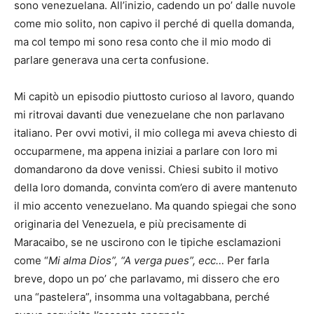
sono venezuelana. All’inizio, cadendo un po’ dalle nuvole
come mio solito, non capivo il perché di quella domanda,
ma col tempo mi sono resa conto che il mio modo di
parlare generava una certa confusione.
Mi capitò un episodio piuttosto curioso al lavoro, quando
mi ritrovai davanti due venezuelane che non parlavano
italiano. Per ovvi motivi, il mio collega mi aveva chiesto di
occuparmene, ma appena iniziai a parlare con loro mi
domandarono da dove venissi. Chiesi subito il motivo
della loro domanda, convinta com’ero di avere mantenuto
il mio accento venezuelano. Ma quando spiegai che sono
originaria del Venezuela, e più precisamente di
Maracaibo, se ne uscirono con le tipiche esclamazioni
come “
Mi alma Dios
”
,
“
A
verga pues
”
,
ecc
…
Per farla
breve, dopo un po’ che parlavamo, mi dissero che ero
una “pastelera
”, insomma una voltagabbana, perché