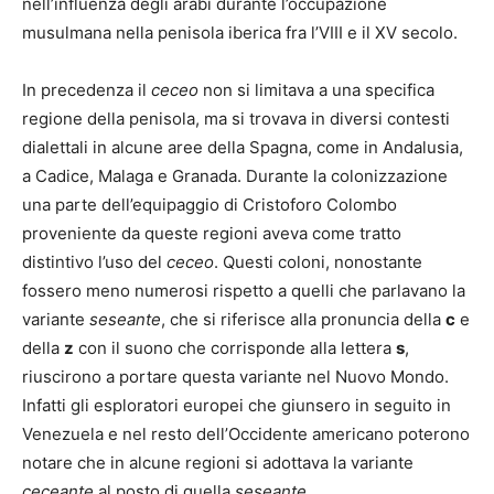
nell’influenza degli arabi durante l’occupazione
musulmana nella penisola iberica fra l’VIII e il XV secolo.
In precedenza il
ceceo
non si limitava a una specifica
regione della penisola, ma si trovava in diversi contesti
dialettali in alcune aree della Spagna, come in Andalusia,
a Cadice, Malaga e Granada. Durante la colonizzazione
una parte dell’equipaggio di Cristoforo Colombo
proveniente da queste regioni aveva come tratto
distintivo l’uso del
ceceo
. Questi coloni, nonostante
fossero meno numerosi rispetto a quelli che parlavano la
variante
seseante
, che si riferisce alla pronuncia della
c
e
della
z
con il suono che corrisponde alla lettera
s
,
riuscirono a portare questa variante nel Nuovo Mondo.
Infatti gli esploratori europei che giunsero in seguito in
Venezuela e nel resto dell’Occidente americano poterono
notare che in alcune regioni si adottava la variante
ceceante
al posto di quella
seseante
.