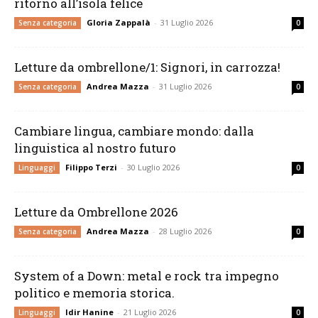
ritorno all’isola felice
Gloria Zappalà
-
31 Luglio 2026
Senza categoria
0
Letture da ombrellone/1: Signori, in carrozza!
Andrea Mazza
-
31 Luglio 2026
Senza categoria
0
Cambiare lingua, cambiare mondo: dalla
linguistica al nostro futuro
Filippo Terzi
-
30 Luglio 2026
Linguaggi
0
Letture da Ombrellone 2026
Andrea Mazza
-
28 Luglio 2026
Senza categoria
0
System of a Down: metal e rock tra impegno
politico e memoria storica.
Idir Hanine
-
21 Luglio 2026
Linguaggi
0