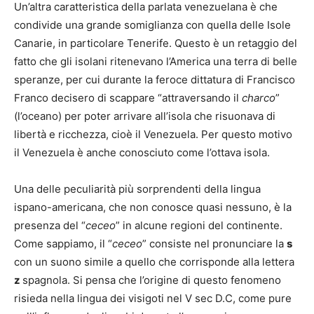
Un’altra caratteristica della parlata venezuelana è che
condivide una grande somiglianza con quella delle Isole
Canarie, in particolare Tenerife. Questo è un retaggio del
fatto che gli isolani ritenevano l’America una terra di belle
speranze, per cui durante la feroce dittatura di Francisco
Franco decisero di scappare “attraversando il
charco
”
(l’oceano) per poter arrivare all’isola che risuonava di
libertà e ricchezza, cioè il Venezuela. Per questo motivo
il Venezuela è anche conosciuto come l’ottava isola
.
Una delle peculiarità più sorprendenti della lingua
ispano-americana, che non conosce quasi nessuno, è la
presenza del “
ceceo
” in alcune regioni del continente.
Come sappiamo, il “
ce
ceo
” consiste nel pronunciare la
s
con un suono simile a quello che corrisponde alla lettera
z
spagnola
. Si pensa che l’origine di questo fenomeno
risieda nella lingua dei visigoti nel V sec D.C, come pure