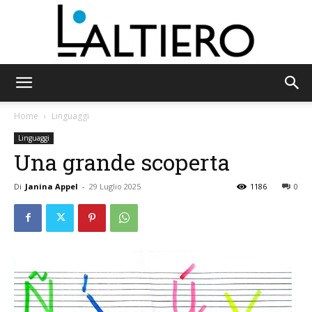
L'Altiero
Home
Linguaggi
Linguaggi
Una grande scoperta
Di
Janina Appel
-
29 Luglio 2025
1186
0