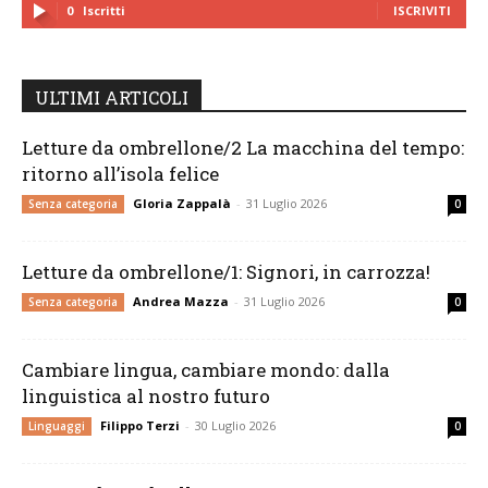
0
Iscritti
ISCRIVITI
ULTIMI ARTICOLI
Letture da ombrellone/2 La macchina del tempo:
ritorno all’isola felice
Gloria Zappalà
-
31 Luglio 2026
Senza categoria
0
Letture da ombrellone/1: Signori, in carrozza!
Andrea Mazza
-
31 Luglio 2026
Senza categoria
0
Cambiare lingua, cambiare mondo: dalla
linguistica al nostro futuro
Filippo Terzi
-
30 Luglio 2026
Linguaggi
0