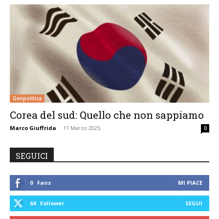
Geopolitica
Corea del sud: Quello che non sappiamo
Marco Giuffrida
-
11 Marzo 2025
0
SEGUICI
0
Fans
MI PIACE
64
Follower
SEGUI