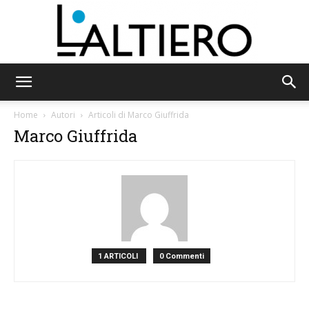
L'Altiero
Home
Autori
Articoli di Marco Giuffrida
Marco Giuffrida
1 ARTICOLI
0 Commenti