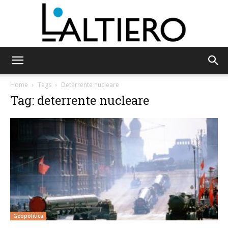
L'Altiero
Home
Tags
Deterrente nucleare
Tag: deterrente nucleare
Geopolitica