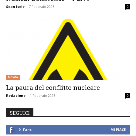
Sean Isele
-
7 Febbraio 2025
0
Novità
La paura del conflitto nucleare
Redazione
-
1 Febbraio 2025
0
SEGUICI
0
Fans
MI PIACE