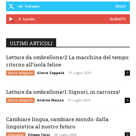
64
Follower
SEGUI
0
Iscritti
ISCRIVITI
ULTIMI ARTICOLI
Letture da ombrellone/2 La macchina del tempo:
ritorno all’isola felice
Gloria Zappalà
-
31 Luglio 2026
Senza categoria
0
Letture da ombrellone/1: Signori, in carrozza!
Andrea Mazza
-
31 Luglio 2026
Senza categoria
0
Cambiare lingua, cambiare mondo: dalla
linguistica al nostro futuro
Filippo Terzi
-
30 Luglio 2026
Linguaggi
0