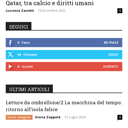
Qatar, tra calcio e diritti umani
Lucrezia Zanetti
-
16 Dicembre 2022
0
SEGUICI
0
Fans
MI PIACE
64
Follower
SEGUI
0
Iscritti
ISCRIVITI
ULTIMI ARTICOLI
Letture da ombrellone/2 La macchina del tempo:
ritorno all’isola felice
Gloria Zappalà
-
31 Luglio 2026
Senza categoria
0