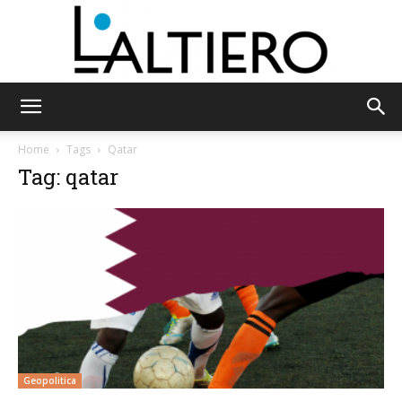
L'Altiero
Home
Tags
Qatar
Tag: qatar
Geopolitica