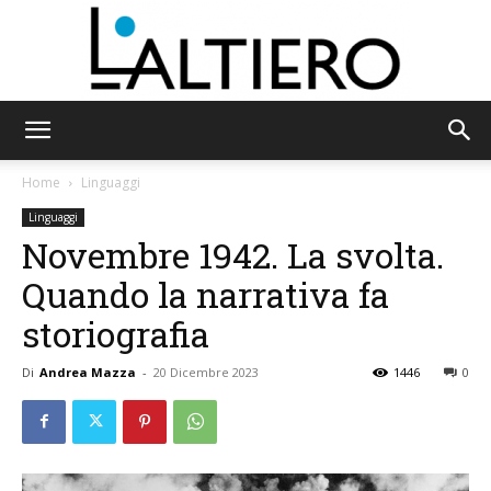
L'Altiero
Home
Linguaggi
Linguaggi
Novembre 1942. La svolta.
Quando la narrativa fa
storiografia
Di
Andrea Mazza
-
20 Dicembre 2023
1446
0