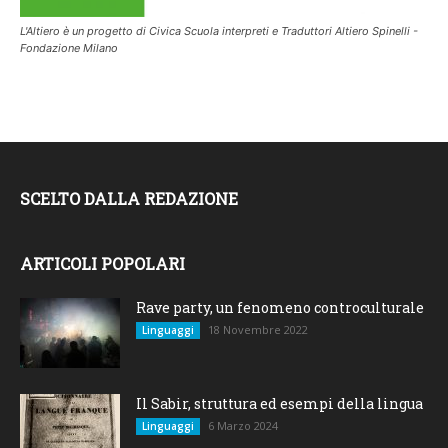
L'Altiero è un progetto di Civica Scuola interpreti e Traduttori Altiero Spinelli -
Fondazione Milano
SCELTO DALLA REDAZIONE
ARTICOLI POPOLARI
Rave party, un fenomeno controculturale
18 Novembre 2022
Linguaggi
Il Sabir, struttura ed esempi della lingua
6 Marzo 2024
Linguaggi