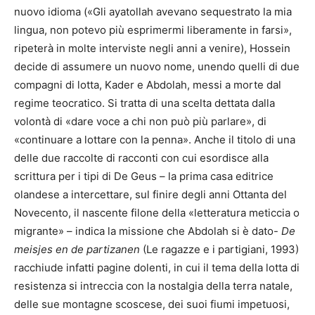
nuovo idioma («Gli ayatollah avevano sequestrato la mia
lingua, non potevo più esprimermi liberamente in farsi»,
ripeterà in molte interviste negli anni a venire), Hossein
decide di assumere un nuovo nome, unendo quelli di due
compagni di lotta, Kader e Abdolah, messi a morte dal
regime teocratico. Si tratta di una scelta dettata dalla
volontà di «dare voce a chi non può più parlare», di
«continuare a lottare con la penna». Anche il titolo di una
delle due raccolte di racconti con cui esordisce alla
scrittura per i tipi di De Geus – la prima casa editrice
olandese a intercettare, sul finire degli anni Ottanta del
Novecento, il nascente filone della «letteratura meticcia o
migrante» – indica la missione che Abdolah si è dato-
De
meisjes en de partizanen
(Le ragazze e i partigiani, 1993)
racchiude infatti pagine dolenti, in cui il tema della lotta di
resistenza si intreccia con la nostalgia della terra natale,
delle sue montagne scoscese, dei suoi fiumi impetuosi,