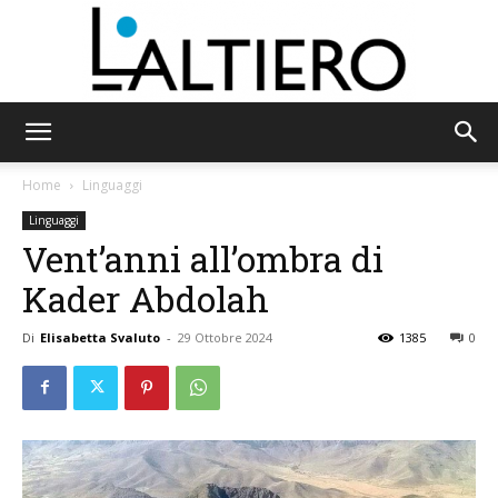
L'Altiero
Home
Linguaggi
Linguaggi
Vent’anni all’ombra di
Kader Abdolah
Di
Elisabetta Svaluto
-
29 Ottobre 2024
1385
0