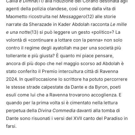
Calila e Dimna
(11) alla riduzione del Corano destinata agli
agenti della polizia olandese, così come dalla vita di
Maometto ricostruita nel
Messaggero
(12) alle storie
narrate da Sherazade in Kader Abdolah racconta
Le mille
e una nott
e(13) si può leggere un gesto «politico»? La
volontà di «continuare a lottare con la penna» non solo
contro il regime degli ayatollah ma per una società più
tollerante e più giusta? È quanto mi piace pensare,
ancora di più dopo che nel maggio scorso ad Abdolah è
stato conferito il Premio intercultura città di Ravenna
2024. In quell’occasione lo scrittore ha potuto percorrere
le stesse strade calpestate da Dante e da Byron, poeti
esuli come lui che a Ravenna trovarono accoglienza. E
quando per la prima volta si è cimentato nella lettura
perpetua della
Divina Commedia
davanti alla tomba di
Dante sono risuonati i versi del XVII canto del Paradiso in
farsi.