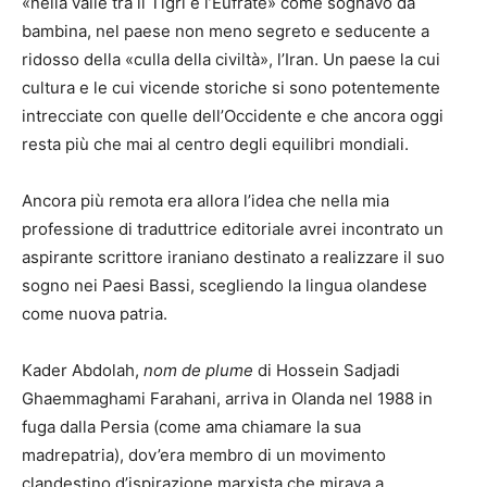
«nella valle tra il Tigri e l’Eufrate» come sognavo da
bambina, nel paese non meno segreto e seducente a
ridosso della «culla della civiltà», l’Iran. Un paese la cui
cultura e le cui vicende storiche si sono potentemente
intrecciate con quelle dell’Occidente e che ancora oggi
resta più che mai al centro degli equilibri mondiali.
Ancora più remota era allora l’idea che nella mia
professione di traduttrice editoriale avrei incontrato un
aspirante scrittore iraniano destinato a realizzare il suo
sogno nei Paesi Bassi, scegliendo la lingua olandese
come nuova patria.
Kader Abdolah,
nom de plume
di Hossein Sadjadi
Ghaemmaghami Farahani, arriva in Olanda nel 1988 in
fuga dalla Persia (come ama chiamare la sua
madrepatria), dov’era membro di un movimento
clandestino d’ispirazione marxista che mirava a