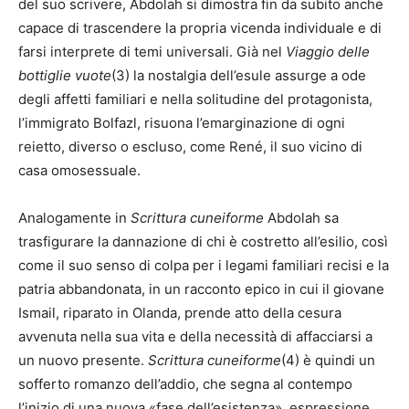
del suo scrivere, Abdolah si dimostra fin da subito anche
capace di trascendere la propria vicenda individuale e di
farsi interprete di temi universali. Già nel
Viaggio delle
bottiglie vuote
(3) la nostalgia dell’esule assurge a ode
degli affetti familiari e nella solitudine del protagonista,
l’immigrato Bolfazl, risuona l’emarginazione di ogni
reietto, diverso o escluso, come René, il suo vicino di
casa omosessuale.
Analogamente in
Scrittura cuneiforme
Abdolah sa
trasfigurare la dannazione di chi è costretto all’esilio, così
come il suo senso di colpa per i legami familiari recisi e la
patria abbandonata, in un racconto epico in cui il giovane
Ismail, riparato in Olanda, prende atto della cesura
avvenuta nella sua vita e della necessità di affacciarsi a
un nuovo presente.
Scrittura cuneiforme
(4) è quindi un
sofferto romanzo dell’addio, che segna al contempo
l’inizio di una nuova «fase dell’esistenza», espressione