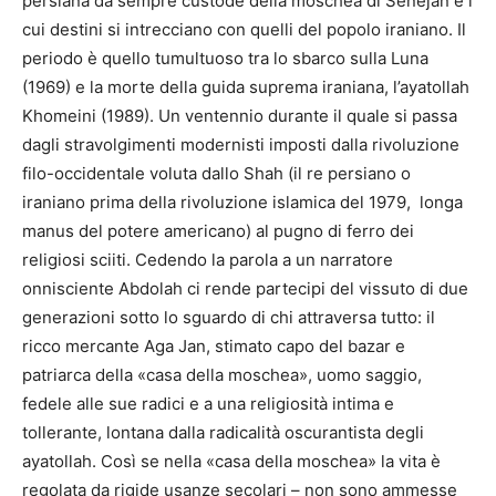
persiana da sempre custode della moschea di Senejan e i
cui destini si intrecciano con quelli del popolo iraniano. Il
periodo è quello tumultuoso tra lo sbarco sulla Luna
(1969) e la morte della guida suprema iraniana, l’ayatollah
Khomeini (1989). Un ventennio durante il quale si passa
dagli stravolgimenti modernisti imposti dalla rivoluzione
filo-occidentale voluta dallo Shah (il re persiano o
iraniano prima della rivoluzione islamica del 1979, longa
manus del potere americano) al pugno di ferro dei
religiosi sciiti. Cedendo la parola a un narratore
onnisciente Abdolah ci rende partecipi del vissuto di due
generazioni sotto lo sguardo di chi attraversa tutto: il
ricco mercante Aga Jan, stimato capo del bazar e
patriarca della «casa della moschea», uomo saggio,
fedele alle sue radici e a una religiosità intima e
tollerante, lontana dalla radicalità oscurantista degli
ayatollah. Così se nella «casa della moschea» la vita è
regolata da rigide usanze secolari – non sono ammesse